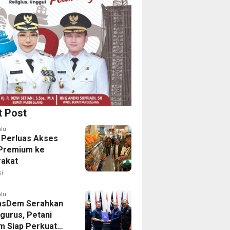
t Post
alu
Perluas Akses
Premium ke
akat
i
alu
asDem Serahkan
gurus, Petani
 Siap Perkuat