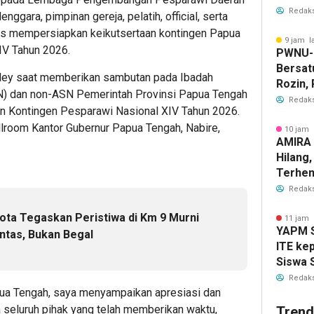
Ketaha
Redaks
ggara, pimpinan gereja, pelatih, official, serta
ras mempersiapkan keikutsertaan kontingen Papua
9 jam l
IV Tahun 2026.
PWNU-
Bersat
eley saat memberikan sambutan pada Ibadah
Rozin,
N) dan non-ASN Pemerintah Provinsi Papua Tengah
Masyara
Redaks
n Kontingen Pesparawi Nasional XIV Tahun 2026.
Diperk
llroom Kantor Gubernur Papua Tengah, Nabire,
10 jam 
AMIRA 
Hilang
Terhen
Redaks
ota Tegaskan Peristiwa di Km 9 Murni
11 jam 
YAPM S
ntas, Bukan Begal
ITE ke
Siswa 
Kota S
Redaks
ua Tengah, saya menyampaikan apresiasi dan
 seluruh pihak yang telah memberikan waktu,
Trend