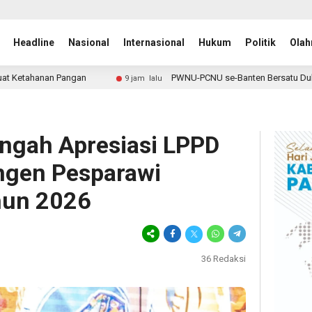
Headline
Nasional
Internasional
Hukum
Politik
Olah
PWNU-PCNU se-Banten Bersatu Dukung Gus Rozin, Peran NU
9 jam lalu
ngah Apresiasi LPPD
ngen Pesparawi
hun 2026
36
Redaksi