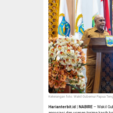
Keterangan foto: Wakil Gubernur Papua Teng
Harianterbit.id | NABIRE
– Wakil Gu
apresiasi dan ucapan terima kasih