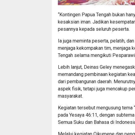
“Kontingen Papua Tengah bukan han
kesaksian iman. Jadikan kesempatan
pesannya kepada seluruh peserta.
Ia juga meminta peserta, pelatih, da
menjaga kekompakan tim, menjaga k
Tengah selama mengikuti Pesparawi 
Lebih lanjut, Deinas Geley menegas
memandang pembinaan kegiatan keag
dari pembangunan daerah. Menurutny
aspek fisik, tetapi juga mencakup p
masyarakat.
Kegiatan tersebut mengusung tema “
pada Yesaya 46:11, dengan subtema 
Semua Suku dan Bahasa di Indonesi
Melalui kegiatan Oikumene dan peng