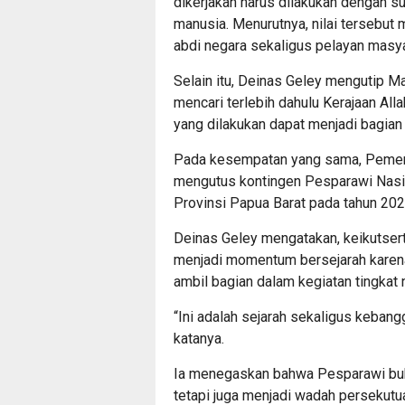
dikerjakan harus dilakukan dengan 
manusia. Menurutnya, nilai tersebut
abdi negara sekaligus pelayan masya
Selain itu, Deinas Geley mengutip M
mencari terlebih dahulu Kerajaan All
yang dilakukan dapat menjadi bagian
Pada kesempatan yang sama, Pemeri
mengutus kontingen Pesparawi Nasio
Provinsi Papua Barat pada tahun 202
Deinas Geley mengatakan, keikutse
menjadi momentum bersejarah karena
ambil bagian dalam kegiatan tingkat n
“Ini adalah sejarah sekaligus keban
katanya.
Ia menegaskan bahwa Pesparawi buk
tetapi juga menjadi wadah persekutu