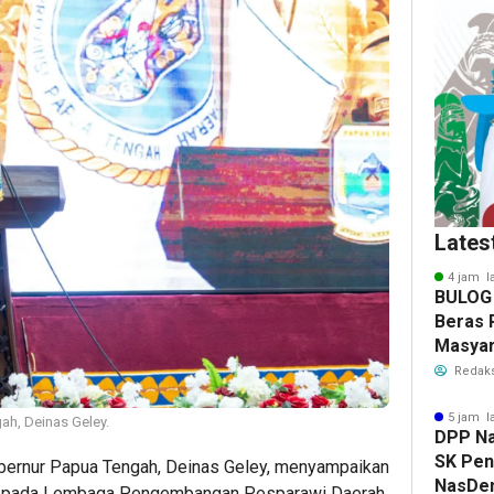
Lates
4 jam l
BULOG 
Beras 
Masyar
Redaks
5 jam l
ah, Deinas Geley.
DPP N
SK Pen
bernur Papua Tengah, Deinas Geley, menyampaikan
NasDem
 kepada Lembaga Pengembangan Pesparawi Daerah