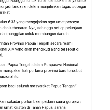
sungguh-sungguh untuk Tuhan dan bukan hanya untuk
Mint
 menjadi landasan dalam menjalankan tugas sebagai
Dug
rakat.
Prak
Outs
atius 6:33 yang mengajarkan agar umat percaya
Dius
ah dan kebenaran-Nya, sehingga setiap pekerjaan
 dari panggilan untuk membangun daerah.
ntah Provinsi Papua Tengah secara resmi
nal XIV yang akan mengikuti ajang tersebut di
6.
rtaan Papua Tengah dalam Pesparawi Nasional
 merupakan kali pertama provinsi baru tersebut
asional itu.
ggaan bagi seluruh masyarakat Papua Tengah,”
an sekadar perlombaan paduan suara gerejawi,
an umat Kristen di Tanah Papua, sarana