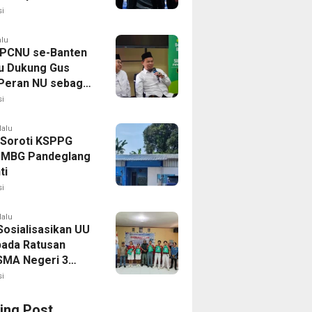
nan Pangan
i
alu
PCNU se-Banten
u Dukung Gus
 Peran NU sebagai
kat Sipil Kian
i
uat
lalu
Soroti KSPPG
, MBG Pandeglang
ti
i
lalu
osialisasikan UU
pada Ratusan
SMA Negeri 3
orong
i
ing Post