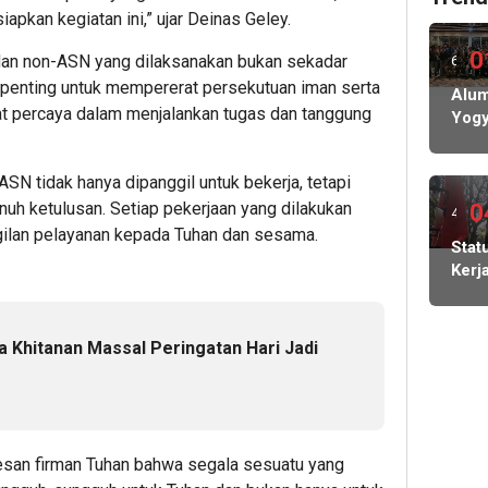
pkan kegiatan ini,” ujar Deinas Geley.
0
an non-ASN yang dilaksanakan bukan sekadar
6
 penting untuk mempererat persekutuan iman serta
hari
Alum
 percaya dalam menjalankan tugas dan tanggung
Yogy
lalu
Siap
Gela
N tidak hanya dipanggil untuk bekerja, tetapi
Pela
uh ketulusan. Setiap pekerjaan yang dilakukan
IKA
0
4
gilan pelayanan kepada Tuhan dan sesama.
hari
Stat
Kerj
lalu
Bur
PT
May
a Khitanan Massal Peringatan Hari Jadi
Cada
Diso
Koor
SEB
Indo
esan firman Tuhan bahwa segala sesuatu yang
Carl