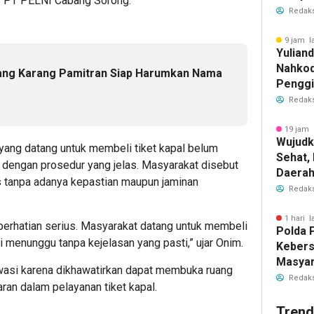
or PT PELNI Cabang Sorong.
Krimina
Redaks
9 jam l
Yulian
Nahkod
ng Karang Pamitran Siap Harumkan Nama
Penggia
Wellne
Redaks
19 jam 
Wujudk
yang datang untuk membeli tiket kapal belum
Sehat,
dengan prosedur yang jelas. Masyarakat disebut
Daera
s tanpa adanya kepastian maupun jaminan
Wisata
Redaks
1 hari l
 perhatian serius. Masyarakat datang untuk membeli
Polda 
si menunggu tanpa kejelasan yang pasti,” ujar Onim.
Keber
Masyar
iawasi karena dikhawatirkan dapat membuka ruang
Polwan
Redaks
aran dalam pelayanan tiket kapal.
Trend