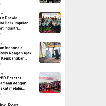
lisasi
i
alu
dre Darwis
ai Perkumpulan
t Industri
ss Indonesia
i
lalu
an Indonesia
 Relly Reagen Ajak
h Kembangkan
 Kebugaran
i
alu
PBD Pererat
samaan dengan
akat melalui
 Fun Run 2026
i
ing Post