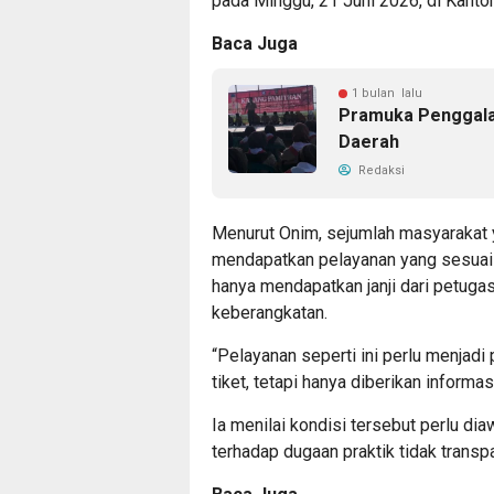
pada Minggu, 21 Juni 2026, di Kant
Baca Juga
1 bulan lalu
Pramuka Penggala
Daerah
Redaksi
Menurut Onim, sejumlah masyarakat 
mendapatkan pelayanan yang sesuai 
hanya mendapatkan janji dari petuga
keberangkatan.
“Pelayanan seperti ini perlu menjadi
tiket, tetapi hanya diberikan informa
Ia menilai kondisi tersebut perlu d
terhadap dugaan praktik tidak transp