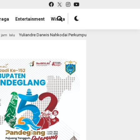
raga
Entertainment
Wisata
Darwis Nahkodai Perkumpulan Penggiat Industri Wellness Indonesia
1