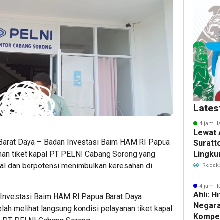
Lates
4 jam l
Lewat 
Barat Daya – Badan Investasi Baim HAM RI Papua
Suratt
nan tiket kapal PT PELNI Cabang Sorong yang
Lingku
Fasili
mal dan berpotensi menimbulkan keresahan di
Redaks
Warga
4 jam l
Ahli: H
 Investasi Baim HAM RI Papua Barat Daya
Negara
ah melihat langsung kondisi pelayanan tiket kapal
Kompet