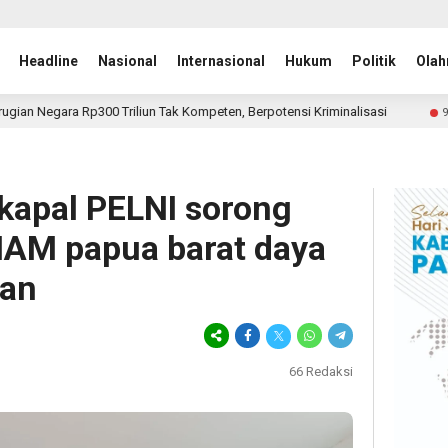
Headline
Nasional
Internasional
Hukum
Politik
Olah
riliun Tak Kompeten, Berpotensi Kriminalisasi
Yuliandre 
9 jam lalu
 kapal PELNI sorong
HAM papua barat daya
san
66
Redaksi