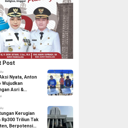
t Post
alu
Aksi Nyata, Anton
o Wujudkan
ngan Asri &
tas Aman Bagi
i
alu
itungan Kerugian
 Rp300 Triliun Tak
en, Berpotensi