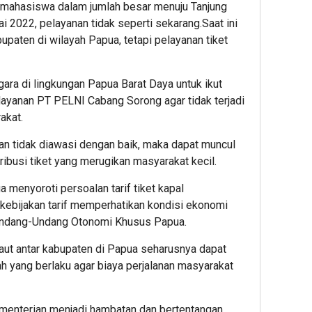
 mahasiswa dalam jumlah besar menuju Tanjung
Mal
Liar 
 2022, pelayanan tidak seperti sekarang.Saat ini
Bant
bupaten di wilayah Papua, tetapi pelayanan tiket
Kali
Batu
ra di lingkungan Papua Barat Daya untuk ikut
yanan PT PELNI Cabang Sorong agar tidak terjadi
akat.
an tidak diawasi dengan baik, maka dapat muncul
ibusi tiket yang merugikan masyarakat kecil.
a menyoroti persoalan tarif tiket kapal
 kebijakan tarif memperhatikan kondisi ekonomi
Undang-Undang Otonomi Khusus Papua.
laut antar kabupaten di Papua seharusnya dapat
 yang berlaku agar biaya perjalanan masyarakat
ementerian menjadi hambatan dan bertentangan