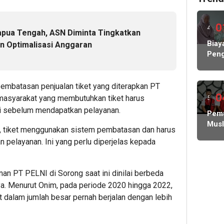
0
4
apua Tengah, ASN Diminta Tingkatkan
hari
Biay
dan Optimalisasi Anggaran
Peng
lalu
Hamp
Rp1
Milia
mbatasan penjualan tiket yang diterapkan PT
KP
0
masyarakat yang membutuhkan tiket harus
5
MBG
i sebelum mendapatkan pelayanan.
hari
Pem
Nega
Musl
Abs
lalu
, tiket menggunakan sistem pembatasan dan harus
Indo
Lind
n pelayanan. Ini yang perlu diperjelas kepada
Des
Peke
Polis
dan
n PT PELNI di Sorong saat ini dinilai berbeda
Pem
a. Menurut Onim, pada periode 2020 hingga 2022,
Tang
 dalam jumlah besar pernah berjalan dengan lebih
Tutu
Dug
Hibu