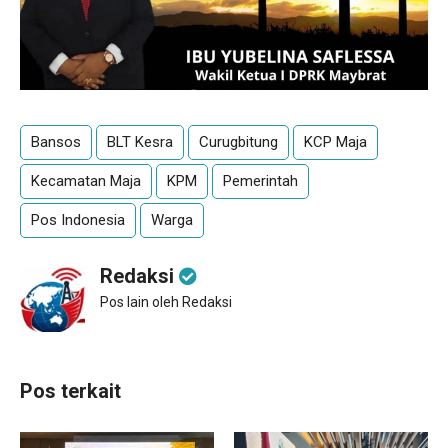
Bansos
BLT Kesra
Curugbitung
KCP Maja
Kecamatan Maja
KPM
Pemerintah
Pos Indonesia
Warga
Redaksi
Pos lain oleh Redaksi
Pos terkait