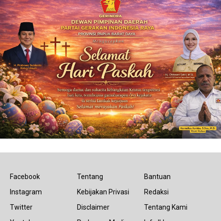
Facebook
Tentang
Bantuan
Instagram
Kebijakan Privasi
Redaksi
Twitter
Disclaimer
Tentang Kami