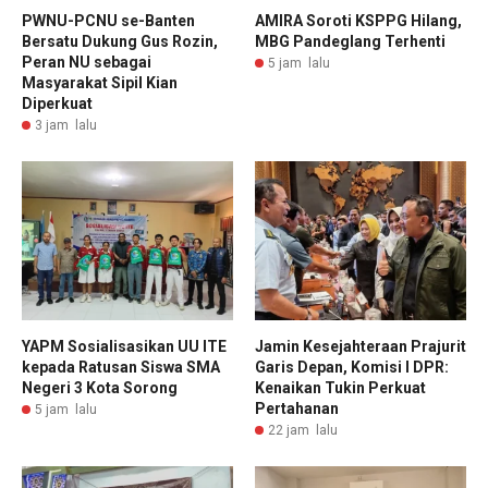
PWNU-PCNU se-Banten
AMIRA Soroti KSPPG Hilang,
Bersatu Dukung Gus Rozin,
MBG Pandeglang Terhenti
Peran NU sebagai
5 jam lalu
Masyarakat Sipil Kian
Diperkuat
3 jam lalu
YAPM Sosialisasikan UU ITE
Jamin Kesejahteraan Prajurit
kepada Ratusan Siswa SMA
Garis Depan, Komisi I DPR:
Negeri 3 Kota Sorong
Kenaikan Tukin Perkuat
Pertahanan
5 jam lalu
22 jam lalu