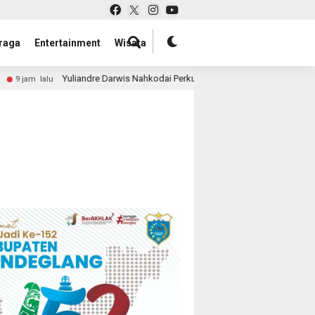
raga
Entertainment
Wisata
Yuliandre Darwis Nahkodai Perkumpulan Penggiat Industri Wellness In
 lalu