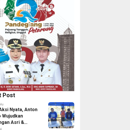
t Post
alu
Aksi Nyata, Anton
o Wujudkan
ngan Asri &
tas Aman Bagi
i