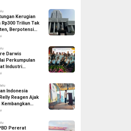
alu
itungan Kerugian
 Rp300 Triliun Tak
en, Berpotensi
lisasi
i
alu
dre Darwis
ai Perkumpulan
t Industri
ss Indonesia
i
lalu
an Indonesia
 Relly Reagen Ajak
h Kembangkan
 Kebugaran
i
alu
PBD Pererat