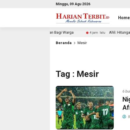
Minggu, 09 Agu 2026
Home
n Asri & Fasilitas Aman Bagi Warga
Ahli: Hitungan Kerug
4 jam lalu
Beranda
Mesir
Tag : Mesir
6 bu
Ni
Af
R