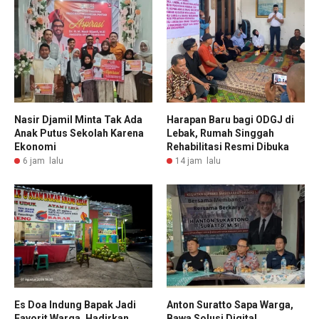
Nasir Djamil Minta Tak Ada
Harapan Baru bagi ODGJ di
Anak Putus Sekolah Karena
Lebak, Rumah Singgah
Ekonomi
Rehabilitasi Resmi Dibuka
6 jam lalu
14 jam lalu
Es Doa Indung Bapak Jadi
Anton Suratto Sapa Warga,
Favorit Warga, Hadirkan
Bawa Solusi Digital