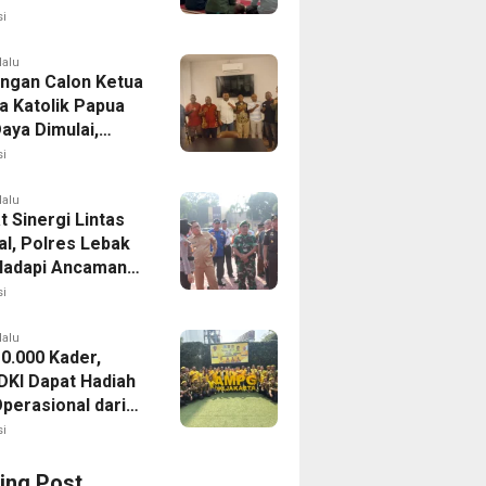
mah Bersiap
i
asi
lalu
ingan Calon Ketua
 Katolik Papua
aya Dimulai,
da II Siap Digelar
i
stus 2026
lalu
 Sinergi Lintas
al, Polres Lebak
Hadapi Ancaman
ran Hutan
i
lalu
10.000 Kader,
KI Dapat Hadiah
Operasional dari
Lahadalia
i
ing Post