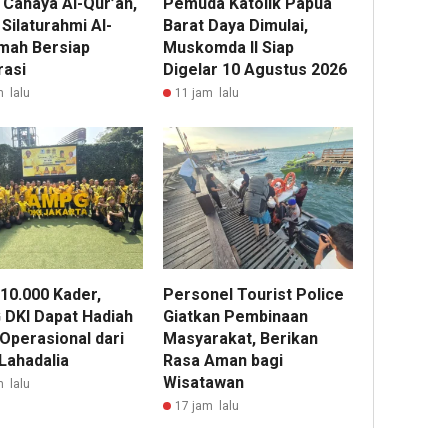
 Cahaya Al-Qur’an,
Pemuda Katolik Papua
 Silaturahmi Al-
Barat Daya Dimulai,
omah Bersiap
Muskomda II Siap
rasi
Digelar 10 Agustus 2026
m lalu
11 jam lalu
 10.000 Kader,
Personel Tourist Police
DKI Dapat Hadiah
Giatkan Pembinaan
 Operasional dari
Masyarakat, Berikan
 Lahadalia
Rasa Aman bagi
Wisatawan
m lalu
17 jam lalu