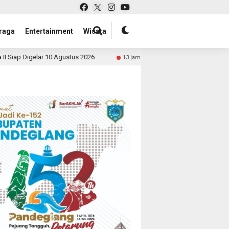
raga
Entertainment
Wisata
2026
Perkuat Sinergi Lintas Sektoral, Polres Lebak Sia
13 jam lalu