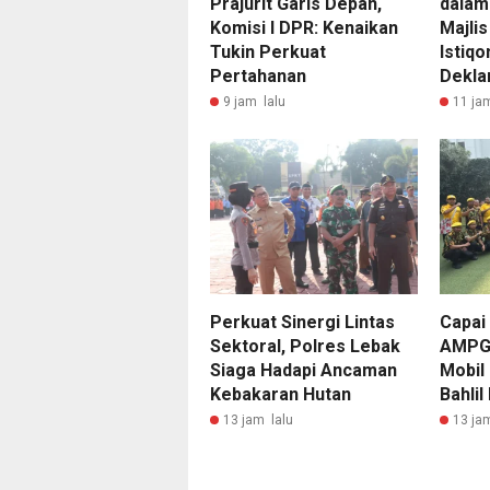
Prajurit Garis Depan,
dalam
Komisi I DPR: Kenaikan
Majlis
Tukin Perkuat
Istiq
Pertahanan
Dekla
9 jam lalu
11 ja
Perkuat Sinergi Lintas
Capai
Sektoral, Polres Lebak
AMPG 
Siaga Hadapi Ancaman
Mobil
Kebakaran Hutan
Bahlil
13 jam lalu
13 ja