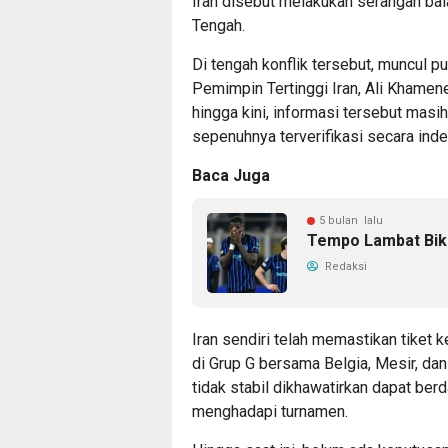
Iran disebut melakukan serangan bal
Tengah.
Di tengah konflik tersebut, muncul p
Pemimpin Tertinggi Iran, Ali Khamen
hingga kini, informasi tersebut masi
sepenuhnya terverifikasi secara ind
Baca Juga
5 bulan lalu
Tempo Lambat Biki
Redaksi
Iran sendiri telah memastikan tiket 
di Grup G bersama Belgia, Mesir, dan
tidak stabil dikhawatirkan dapat ber
menghadapi turnamen.