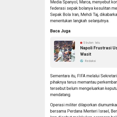
Media Spanyol, Marca, menyebut ko
federasi sepak bolanya kesulitan m
Sepak Bola Iran, Mehdi Taj, dikabar
menentukan langkah selanjutnya.
Baca Juga
5 bulan lalu
Napoli Frustrasi U
Wasit
Redaksi
Sementara itu, FIFA melalui Sekreta
pihaknya terus memantau perkembanga
tersebut belum mengeluarkan keputus
mendatang.
Operasi militer dilaporkan diumumka
bersama Perdana Menteri Israel, Be