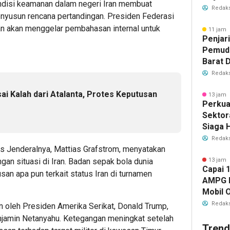
ndisi keamanan dalam negeri Iran membuat
Istiqo
Redaks
enyusun rencana pertandingan. Presiden Federasi
Deklar
kan akan menggelar pembahasan internal untuk
11 jam 
Penjar
Pemuda
Barat D
Muskom
Redaks
10 Agu
sai Kalah dari Atalanta, Protes Keputusan
13 jam 
Perkuat
Sektor
Siaga 
Kebaka
Redaks
ris Jenderalnya, Mattias Grafstrom, menyatakan
13 jam 
n situasi di Iran. Badan sepak bola dunia
Capai 
an apa pun terkait status Iran di turnamen
AMPG D
Mobil 
Bahlil 
Redaks
n oleh Presiden Amerika Serikat, Donald Trump,
njamin Netanyahu. Ketegangan meningkat setelah
Trend