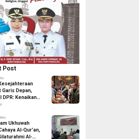
t Post
alu
Kesejahteraan
t Garis Depan,
 I DPR: Kenaikan
Perkuat
i
anan
lalu
lam Ukhuwah
Cahaya Al-Qur’an,
Silaturahmi Al-