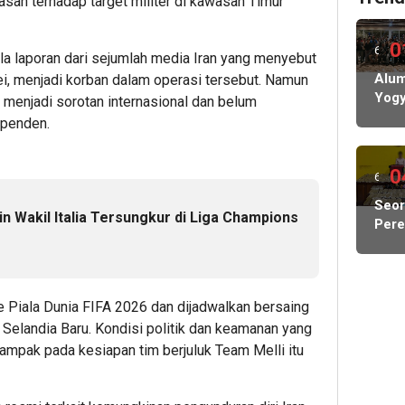
asan terhadap target militer di kawasan Timur
0
6
ula laporan dari sejumlah media Iran yang menyebut
hari
Alum
ei, menjadi korban dalam operasi tersebut. Namun
Yogy
h menjadi sorotan internasional dan belum
lalu
Siap
ependen.
Gela
Pela
IKA
0
6
hari
Seo
n Wakil Italia Tersungkur di Liga Champions
Per
lalu
Dita
Tim
BRA
Satr
ke Piala Dunia FIFA 2026 dan dijadwalkan bersaing
Polr
 Selandia Baru. Kondisi politik dan keamanan yang
Sor
dampak pada kesiapan tim berjuluk Team Melli itu
Kota
Baw
5,4 