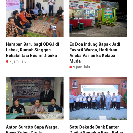
Harapan Baru bagi ODGJ di
Es Doa Indung Bapak Jadi
Lebak, Rumah Singgah
Favorit Warga, Hadirkan
Rehabilitasi Resmi Dibuka
Aneka Varian Es Kelapa
Muda
7 jam lalu
9 jam lalu
Anton Suratto Sapa Warga,
Satu Dekade Bank Banten
Bawa Solusi Digital
Dinilai Semakin Kuat, Ketua