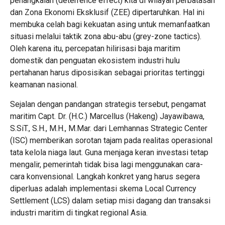
penangkalan (deterrence effect) kita di wilayah perbatasan
dan Zona Ekonomi Eksklusif (ZEE) dipertaruhkan. Hal ini
membuka celah bagi kekuatan asing untuk memanfaatkan
situasi melalui taktik zona abu-abu (grey-zone tactics).
Oleh karena itu, percepatan hilirisasi baja maritim
domestik dan penguatan ekosistem industri hulu
pertahanan harus diposisikan sebagai prioritas tertinggi
keamanan nasional.
Sejalan dengan pandangan strategis tersebut, pengamat
maritim Capt. Dr. (H.C.) Marcellus (Hakeng) Jayawibawa,
S.SiT., S.H., M.H., M.Mar. dari Lemhannas Strategic Center
(ISC) memberikan sorotan tajam pada realitas operasional
tata kelola niaga laut. Guna menjaga keran investasi tetap
mengalir, pemerintah tidak bisa lagi menggunakan cara-
cara konvensional. Langkah konkret yang harus segera
diperluas adalah implementasi skema Local Currency
Settlement (LCS) dalam setiap misi dagang dan transaksi
industri maritim di tingkat regional Asia.