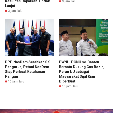
Kesulitan Dapatkan Tindak
9 jam lalu
Lanjut
3 jam lalu
DPP NasDem Serahkan SK
PWNU-PCNU se-Banten
Pengurus, Petani NasDem
Bersatu Dukung Gus Rozin,
Siap Perkuat Ketahanan
Peran NU sebagai
Pangan
Masyarakat Sipil Kian
Diperkuat
10 jam lalu
15 jam lalu