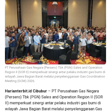
PT Perusahaan Gas Negara (Persero) Tbk (PGN) Sales and Operation
Region II (SOR II) memperkuat sinergi antar pelaku industri gas bumi di
wilayah Jawa Bagian Barat melalui penyelenggaraan Gas Coordination
Meeting (GCM) 2026.
Harianterbit.id
Cibubur
– PT Perusahaan Gas Negara
(Persero) Tbk (PGN) Sales and Operation Region II (SOR
II) memperkuat sinergi antar pelaku industri gas bumi di
wilayah Jawa Bagian Barat melalui penyelenggaraan Gas