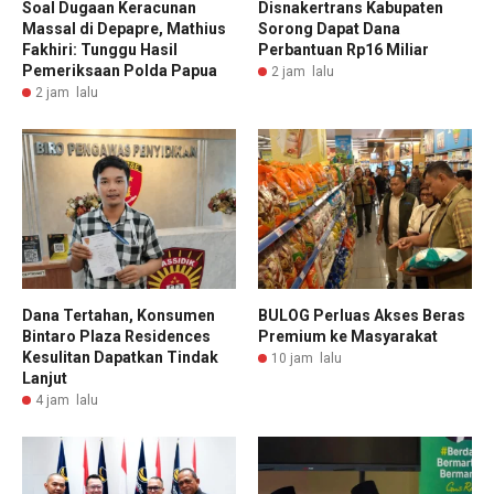
Soal Dugaan Keracunan
Disnakertrans Kabupaten
Massal di Depapre, Mathius
Sorong Dapat Dana
Fakhiri: Tunggu Hasil
Perbantuan Rp16 Miliar
Pemeriksaan Polda Papua
2 jam lalu
2 jam lalu
Dana Tertahan, Konsumen
BULOG Perluas Akses Beras
Bintaro Plaza Residences
Premium ke Masyarakat
Kesulitan Dapatkan Tindak
10 jam lalu
Lanjut
4 jam lalu