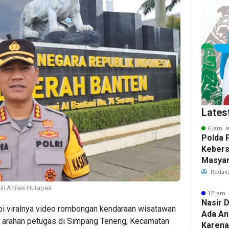
Lates
6 jam l
Polda 
Keber
Masyar
Polwan
Redaks
li Ahiles Hutapea
12 jam 
Nasir D
i viralnya video rombongan kendaraan wisatawan
Ada An
 arahan petugas di Simpang Teneng, Kecamatan
Karena