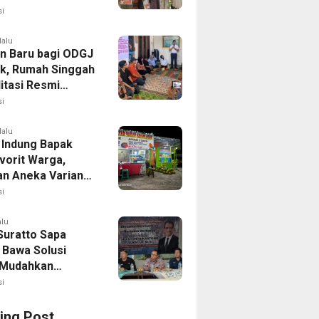
i
lalu
n Baru bagi ODGJ
ak, Rumah Singgah
itasi Resmi
i
lalu
 Indung Bapak
vorit Warga,
an Aneka Varian
apa Muda
i
alu
Suratto Sapa
 Bawa Solusi
l Mudahkan
n
i
ing Post