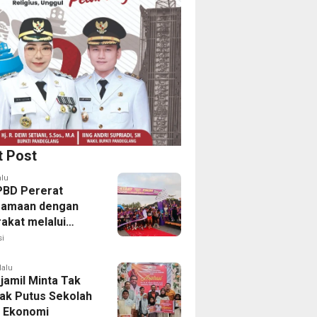
t Post
alu
PBD Pererat
samaan dengan
akat melalui
 Fun Run 2026
i
lalu
jamil Minta Tak
ak Putus Sekolah
 Ekonomi