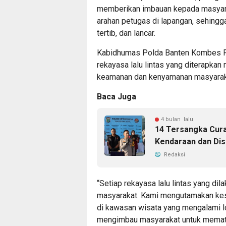
memberikan imbauan kepada masyara
arahan petugas di lapangan, sehingga
tertib, dan lancar.
Kabidhumas Polda Banten Kombes P
rekayasa lalu lintas yang diterapka
keamanan dan kenyamanan masyarak
Baca Juga
4 bulan lalu
14 Tersangka Curas
Kendaraan dan Di
Redaksi
“Setiap rekayasa lalu lintas yang di
masyarakat. Kami mengutamakan kese
di kawasan wisata yang mengalami lo
mengimbau masyarakat untuk mematu