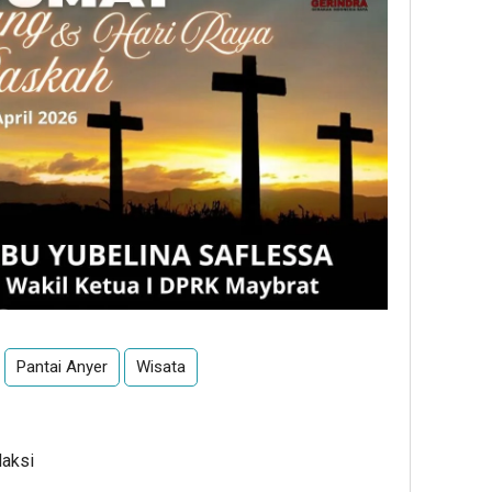
Pantai Anyer
Wisata
daksi