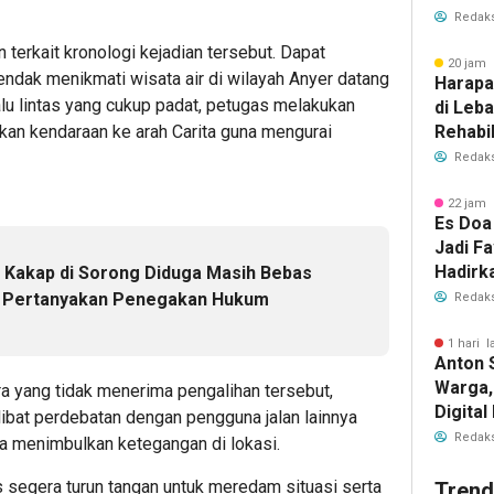
Redaks
terkait kronologi kejadian tersebut. Dapat
20 jam 
ndak menikmati wisata air di wilayah Anyer datang
Harapa
alu lintas yang cukup padat, petugas melakukan
di Leb
Rehabil
hkan kendaraan ke arah Carita guna mengurai
Dibuka
Redaks
22 jam 
Es Doa
Jadi Fa
Hadirk
 Kakap di Sorong Diduga Masih Bebas
Es Kel
ik Pertanyakan Penegakan Hukum
Redaks
1 hari l
Anton 
Warga,
a yang tidak menerima pengalihan tersebut,
Digita
ibat perdebatan dengan pengguna jalan lainnya
Layana
Redaks
a menimbulkan ketegangan di lokasi.
s segera turun tangan untuk meredam situasi serta
Trend