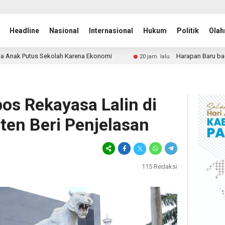
Headline
Nasional
Internasional
Hukum
Politik
Olah
rena Ekonomi
Harapan Baru bagi ODGJ di Lebak, Rumah S
20 jam lalu
os Rekayasa Lalin di
ten Beri Penjelasan
115
Redaksi