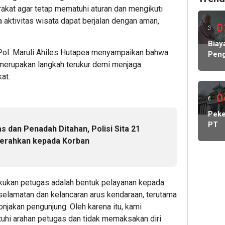
kat agar tetap mematuhi aturan dan mengikuti
 aktivitas wisata dapat berjalan dengan aman,
0
3
hari
Biay
ol. Maruli Ahiles Hutapea menyampaikan bahwa
Peng
lalu
n merupakan langkah terukur demi menjaga
Hamp
Rp1
at.
Milia
KP
0
6
MBG
hari
Peke
Nega
PT
Abs
 dan Penadah Ditahan, Polisi Sita 21
lalu
May
Lind
serahkan kepada Korban
Cada
Peke
Kelu
Stat
Kont
lakukan petugas adalah bentuk pelayanan kepada
DPR
lamatan dan kelancaran arus kendaraan, terutama
Dido
njakan pengunjung. Oleh karena itu, kami
Pang
hi arahan petugas dan tidak memaksakan diri
Man