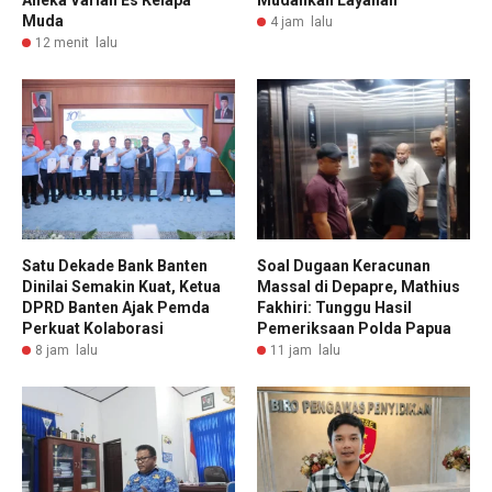
Aneka Varian Es Kelapa
Mudahkan Layanan
Muda
4 jam lalu
12 menit lalu
Satu Dekade Bank Banten
Soal Dugaan Keracunan
Dinilai Semakin Kuat, Ketua
Massal di Depapre, Mathius
DPRD Banten Ajak Pemda
Fakhiri: Tunggu Hasil
Perkuat Kolaborasi
Pemeriksaan Polda Papua
8 jam lalu
11 jam lalu