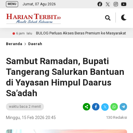
Jumat, 07 Agu 2026
MENU
BULOG Perluas Akses Beras Premium ke Masyarakat
6 jam lalu
7 jam
Beranda
Daerah
Sambut Ramadan, Bupati
Tangerang Salurkan Bantuan
di Yayasan Himpul Daarus
Sa’adah
waktu baca 2 menit
Minggu, 15 Feb 2026 20:45
130
Redaksi