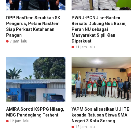
DPP NasDem Serahkan SK
PWNU-PCNU se-Banten
Pengurus, Petani NasDem
Bersatu Dukung Gus Rozin,
Siap Perkuat Ketahanan
Peran NU sebagai
Pangan
Masyarakat Sipil Kian
Diperkuat
7 jam lalu
11 jam lalu
AMIRA Soroti KSPPG Hilang,
YAPM Sosialisasikan UU ITE
MBG Pandeglang Terhenti
kepada Ratusan Siswa SMA
Negeri 3 Kota Sorong
12 jam lalu
13 jam lalu