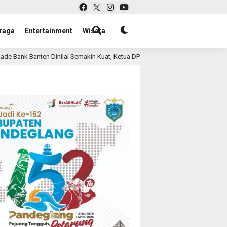
raga
Entertainment
Wisata
i Semakin Kuat, Ketua DPRD Banten Ajak Pemda Perkuat Kolaborasi
1