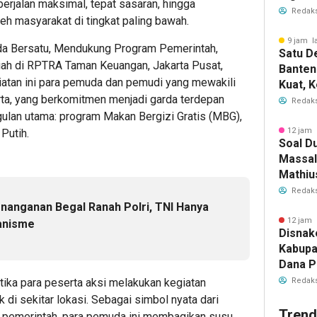
erjalan maksimal, tepat sasaran, hingga
Layana
Redaks
eh masyarakat di tingkat paling bawah.
9 jam l
a Bersatu, Mendukung Program Pemerintah,
Satu D
riah di RPTRA Taman Keuangan, Jakarta Pusat,
Banten
iatan ini para pemuda dan pemudi yang mewakili
Kuat, 
rta, yang berkomitmen menjadi garda terdepan
Ajak P
Redaks
Kolabo
ulan utama: program Makan Bergizi Gratis (MBG),
12 jam 
Putih.
Soal D
Massal
Mathiu
Hasil 
Redaks
Papua
enanganan Begal Ranah Polri, TNI Hanya
12 jam 
anisme
Disnak
Kabupa
Dana P
Miliar
Redaks
tika para peserta aksi melakukan kegiatan
di sekitar lokasi. Sebagai simbol nyata dari
Trend
s pemerintah, para pemuda ini membagikan susu