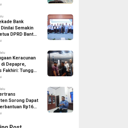
n
i
alu
ekade Bank
 Dinilai Semakin
Ketua DPRD Banten
emda Perkuat
i
rasi
lalu
ugaan Keracunan
 di Depapre,
s Fakhiri: Tunggu
Pemeriksaan Polda
i
lalu
ertrans
ten Sorong Dapat
erbantuan Rp16
i
ing Post