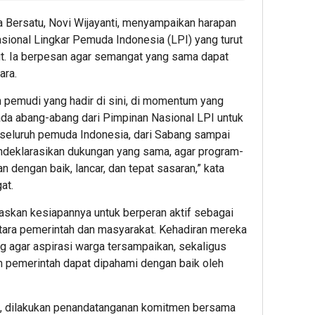
dan
Yaya
 Bersatu, Novi Wijayanti, menyampaikan harapan
Outs
sional Lingkar Pemuda Indonesia (LPI) yang turut
ut. Ia berpesan agar semangat yang sama dapat
ara.
 pemudi yang hadir di sini, di momentum yang
pada abang-abang dari Pimpinan Nasional LPI untuk
eluruh pemuda Indonesia, dari Sabang sampai
deklarasikan dukungan yang sama, agar program-
an dengan baik, lancar, dan tepat sasaran,” kata
at.
gaskan kesiapannya untuk berperan aktif sebagai
tara pemerintah dan masyarakat. Kehadiran mereka
g agar aspirasi warga tersampaikan, sekaligus
 pemerintah dapat dipahami dengan baik oleh
si, dilakukan penandatanganan komitmen bersama