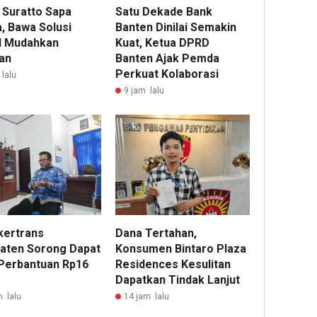
 Suratto Sapa
Satu Dekade Bank
, Bawa Solusi
Banten Dinilai Semakin
al Mudahkan
Kuat, Ketua DPRD
an
Banten Ajak Pemda
Perkuat Kolaborasi
lalu
9 jam lalu
kertrans
Dana Tertahan,
aten Sorong Dapat
Konsumen Bintaro Plaza
Perbantuan Rp16
Residences Kesulitan
Dapatkan Tindak Lanjut
m lalu
14 jam lalu