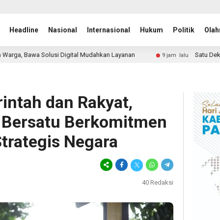
Headline
Nasional
Internasional
Hukum
Politik
Olah
igital Mudahkan Layanan
Satu Dekade Bank Banten Dinila
9 jam lalu
ntah dan Rakyat,
 Bersatu Berkomitmen
trategis Negara
40
Redaksi