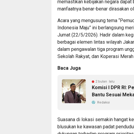
memastikan kebijakan negara dapat b
manfaatnya benar-benar dirasakan ol
Acara yang mengusung tema “Pemud
Indonesia Maju” ini berlangsung me
Jumat (22/5/2026). Hadir dalam keg
berbagai elemen lintas wilayah Jaka
dalam pengawalan tiga program ungg
Sekolah Rakyat, dan Koperasi Merah 
Baca Juga
2 bulan lalu
Komisi I DPR RI: P
Bantu Sesuai Mek
Redaksi
Suasana di lokasi semakin hangat ke
blusukan ke kawasan padat penduduk 
dukungan terhadap program priorita