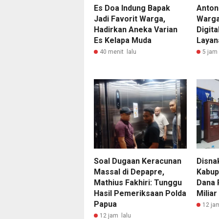
Es Doa Indung Bapak
Anton
Jadi Favorit Warga,
Warga
Hadirkan Aneka Varian
Digit
Es Kelapa Muda
Layan
40 menit lalu
5 jam 
Soal Dugaan Keracunan
Disna
Massal di Depapre,
Kabup
Mathius Fakhiri: Tunggu
Dana 
Hasil Pemeriksaan Polda
Miliar
Papua
12 ja
12 jam lalu