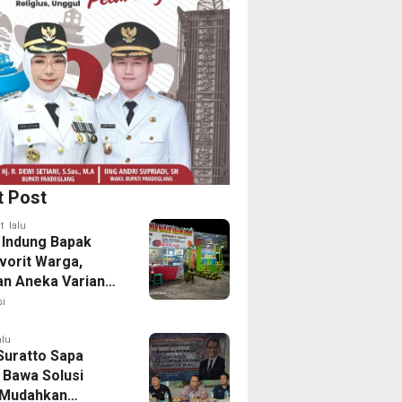
t Post
t lalu
 Indung Bapak
vorit Warga,
an Aneka Varian
apa Muda
i
alu
Suratto Sapa
 Bawa Solusi
l Mudahkan