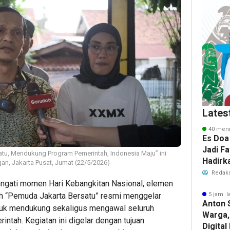
Lates
40 meni
Es Doa
Jadi Fa
u, Mendukung Program Pemerintah, Indonesia Maju” ini
Hadirk
n, Jakarta Pusat, Jumat (22/5/2026)
Es Kel
Redaks
gati momen Hari Kebangkitan Nasional, elemen
5 jam l
 “Pemuda Jakarta Bersatu” resmi menggelar
Anton 
untuk mendukung sekaligus mengawal seluruh
Warga,
intah. Kegiatan ini digelar dengan tujuan
Digita