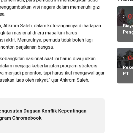
, menggambarkan visi negara dalam memenuhi gizi
sa.
0
2
a, Ahkrom Saleh, dalam keterangannya di hadapan
hari
Biay
Peng
itan nasional di era masa kini harus
lalu
Hamp
si aktif. Menurutnya, pemuda tidak boleh lagi
Rp1
enonton perjalanan bangsa.
Milia
KP
0
5
angkitan nasional saat ini harus diwujudkan
MBG
dalam menjaga keberlanjutan program strategis
hari
Peke
Nega
a menjadi penonton, tapi harus ikut mengawal agar
PT
Abs
lalu
May
asakan luas oleh rakyat,” ujar Ahkrom Saleh.
Lind
Cada
Peke
Kelu
Stat
Kont
ngusutan Dugaan Konflik Kepentingan
DPR
Dido
ogram Chromebook
Pang
Man