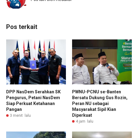
Pos terkait
DPP NasDem Serahkan SK
PWNU-PCNU se-Banten
Pengurus, Petani NasDem
Bersatu Dukung Gus Rozin,
Siap Perkuat Ketahanan
Peran NU sebagai
Pangan
Masyarakat Sipil Kian
Diperkuat
3 menit lalu
4 jam lalu