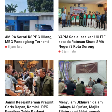
AMIRA Soroti KSPPG Hilang,
YAPM Sosialisasikan UU ITE
MBG Pandeglang Terhenti
kepada Ratusan Siswa SMA
Negeri 3 Kota Sorong
5 jam lalu
6 jam lalu
Jamin Kesejahteraan Prajurit
Menyulam Ukhuwah dalam
Garis Depan, Komisi I DPR:
Cahaya Al-Qur’an, Majlis
Kenaikan Tukin Perkuat
Silaturahmi Al-Istiqomah