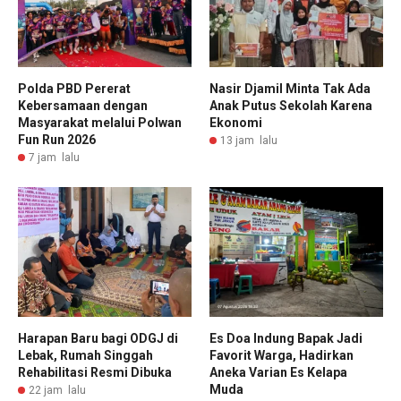
Polda PBD Pererat
Nasir Djamil Minta Tak Ada
Kebersamaan dengan
Anak Putus Sekolah Karena
Masyarakat melalui Polwan
Ekonomi
Fun Run 2026
13 jam lalu
7 jam lalu
Harapan Baru bagi ODGJ di
Es Doa Indung Bapak Jadi
Lebak, Rumah Singgah
Favorit Warga, Hadirkan
Rehabilitasi Resmi Dibuka
Aneka Varian Es Kelapa
Muda
22 jam lalu