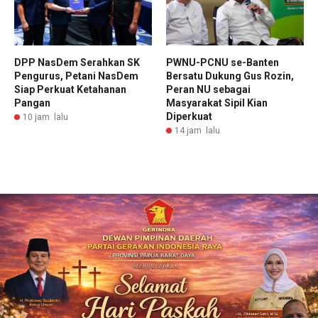
DPP NasDem Serahkan SK
PWNU-PCNU se-Banten
Pengurus, Petani NasDem
Bersatu Dukung Gus Rozin,
Siap Perkuat Ketahanan
Peran NU sebagai
Pangan
Masyarakat Sipil Kian
Diperkuat
10 jam lalu
14 jam lalu