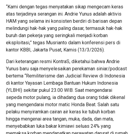
“Kami dengan tegas menyatakan sikap mengecam keras
atas terjadinya serangan ini. Andrie Yunus adalah aktivis
HAM yang selama ini konsisten berdiri di barisan depan
melindungi hak-hak yang paling dasar, termasuk hak-hak
buruh dan pekerja yang seringkali menjadi korban
eksploitasi,” tegas Musrianto dalam konferensi pers di
kantor KBBI, Jakarta Pusat, Kamis (13/3/2026).
Dari keterangan resmi KontraS, diketahui bahwa Andrie
Yunus baru saja menyelesaikan perekaman siniar/podcast
bertema “Remiliterisme dan Judicial Review di Indonesia
di kantor Yayasan Lembaga Bantuan Hukum Indonesia
(YLBHI) sekitar pukul 23.00 WIB. Saat mengendarai
sepeda motor pulang, ia dihadang dua orang tidak dikenal
yang mengendarai motor matic Honda Beat. Salah satu
pelaku menyiramkan cairan air keras ke tubuh korban
hingga mengenai area tangan, muka, dada, dan mata,
menyebabkan luka bakar kimiawi seluas 24% yang
memaksa korban mendapatkan perawatan darurat di rumah