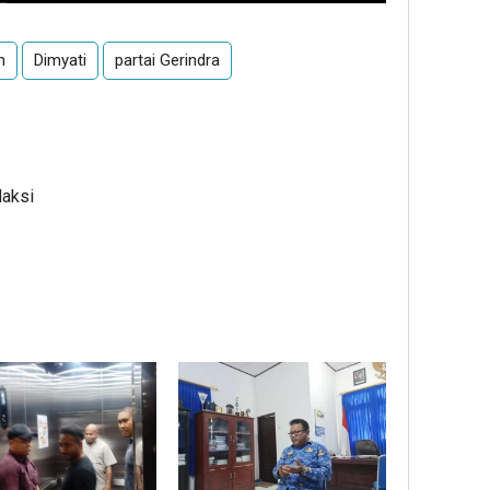
n
Dimyati
partai Gerindra
daksi