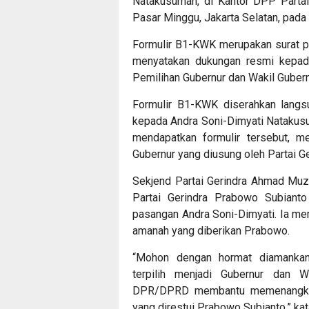
Natakusumah, di Kantor DPP Parta
Pasar Minggu, Jakarta Selatan, pada
Formulir B1-KWK merupakan surat pe
menyatakan dukungan resmi kepad
Pemilihan Gubernur dan Wakil Guber
Formulir B1-KWK diserahkan langs
kepada Andra Soni-Dimyati Natakusu
mendapatkan formulir tersebut, m
Gubernur yang diusung oleh Partai Ge
Sekjend Partai Gerindra Ahmad Mu
Partai Gerindra Prabowo Subiant
pasangan Andra Soni-Dimyati. Ia m
amanah yang diberikan Prabowo.
“Mohon dengan hormat diamankan
terpilih menjadi Gubernur dan W
DPR/DPRD membantu memenangkan 
yang direstui Prabowo Subianto,” ka