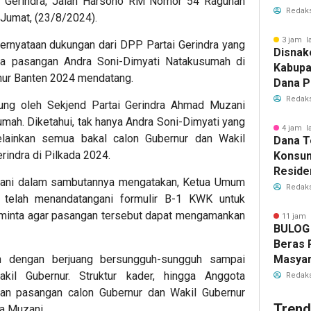
i Gerindra, Jalan Harsono RM Nomor 54 Ragunan
Hasil 
Redaks
 Jumat, (23/8/2024).
Papua
3 jam l
rnyataan dukungan dari DPP Partai Gerindra yang
Disnak
a pasangan Andra Soni-Dimyati Natakusumah di
Kabupa
nur Banten 2024 mendatang.
Dana P
Miliar
Redaks
ung oleh Sekjend Partai Gerindra Ahmad Muzani
mah. Diketahui, tak hanya Andra Soni-Dimyati yang
4 jam l
elainkan semua bakal calon Gubernur dan Wakil
Dana T
rindra di Pilkada 2024.
Konsum
Reside
zani dalam sambutannya mengatakan, Ketua Umum
Dapatk
Redaks
o telah menandatangani formulir B-1 KWK untuk
eminta agar pasangan tersebut dapat mengamankan
11 jam 
BULOG 
Beras 
Masyar
 dengan berjuang bersungguh-sungguh sampai
akil Gubernur. Struktur kader, hingga Anggota
Redaks
pasangan calon Gubernur dan Wakil Gubernur
Trend
ta Muzani.