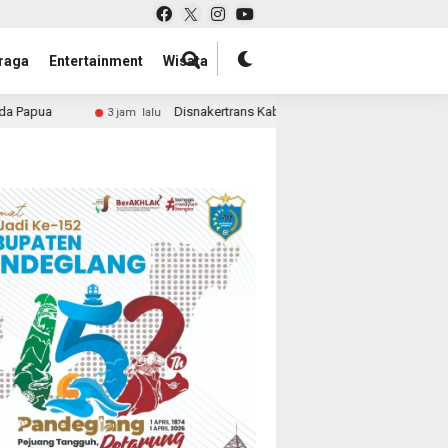
raga
Entertainment
Wisata
Disnakertrans Kabupaten Sorong Dapat Dana Perbantuan Rp16 Miliar
lu