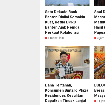
Satu Dekade Bank
Soal 
Banten Dinilai Semakin
Massa
Kuat, Ketua DPRD
Mathi
Banten Ajak Pemda
Hasil
Perkuat Kolaborasi
Papu
1 menit lalu
3 jam 
Dana Tertahan,
BULOG
Konsumen Bintaro Plaza
Beras
Residences Kesulitan
Masya
Dapatkan Tindak Lanjut
11 ja