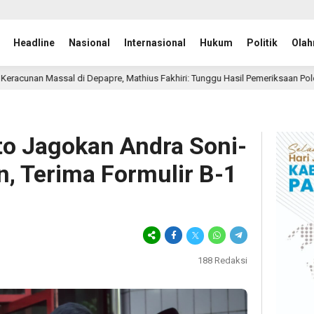
Headline
Nasional
Internasional
Hukum
Politik
Olah
re, Mathius Fakhiri: Tunggu Hasil Pemeriksaan Polda Papua
3 jam la
o Jagokan Andra Soni-
n, Terima Formulir B-1
188
Redaksi