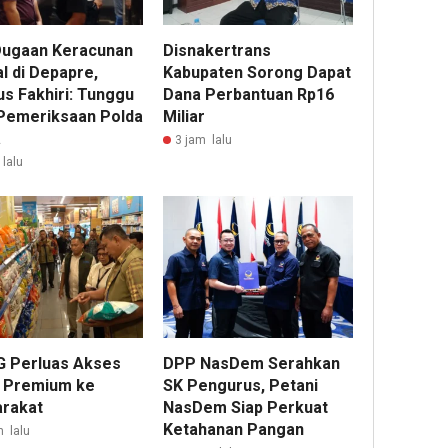
Dugaan Keracunan
Disnakertrans
l di Depapre,
Kabupaten Sorong Dapat
us Fakhiri: Tunggu
Dana Perbantuan Rp16
 Pemeriksaan Polda
Miliar
a
3 jam lalu
lalu
 Perluas Akses
DPP NasDem Serahkan
 Premium ke
SK Pengurus, Petani
rakat
NasDem Siap Perkuat
Ketahanan Pangan
m lalu