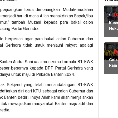
diperjuangkan terus dimenangkan. Mudah-mudahan
0
6
 menjadi hari di mana Allah menakdirkan Bapak/Ibu
rnur,” tambah Muzani kepada para bakal calon
hari
Kuas
Huk
sung Partai Gerindra.
lalu
Gabr
to berpesan agar para bakal calon Gubernur dan
Ung
Dug
i Gerindra tidak untuk menjauhi rakyat, apalagi
Reka
0
4
Admi
hari
Golk
dan
r Banten Andra Soni usai menerima formulir B1-KWK
Raja
Caca
lalu
besar-besarnya kepada DPP Partai Gerindra yang
Amp
Huk
anya untuk maju di Pilkada Banten 2024.
Man
Kasu
Mus
Gas
Pak Sekjend yang telah menandatangani B1-KWK
V,
Port
aftarkan diri dari KPU sebagai calon Gubernur dan
Kade
ak Banten bediri. Insya Allah kami akan menjalankan
Diaj
ntuk mewujudkan masyarakat Banten maju adil dan
Bers
Rebu
media.
Kemb