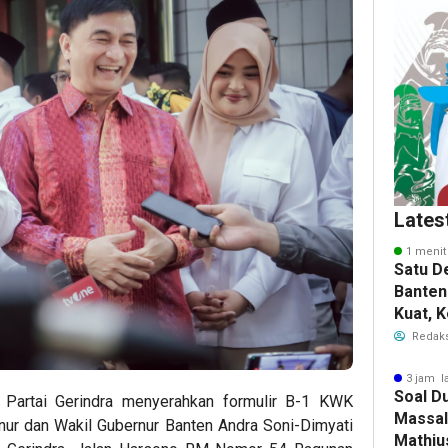
Lates
1 menit
Satu D
Banten
Kuat, 
Ajak P
Redaks
Kolabo
3 jam l
Soal D
rtai Gerindra menyerahkan formulir B-1 KWK
Massal
ur dan Wakil Gubernur Banten Andra Soni-Dimyati
Mathiu