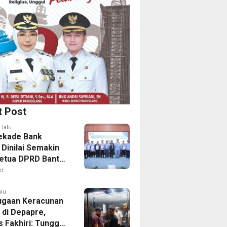
t Post
 lalu
ekade Bank
 Dinilai Semakin
Ketua DPRD Banten
emda Perkuat
i
rasi
alu
ugaan Keracunan
 di Depapre,
s Fakhiri: Tunggu