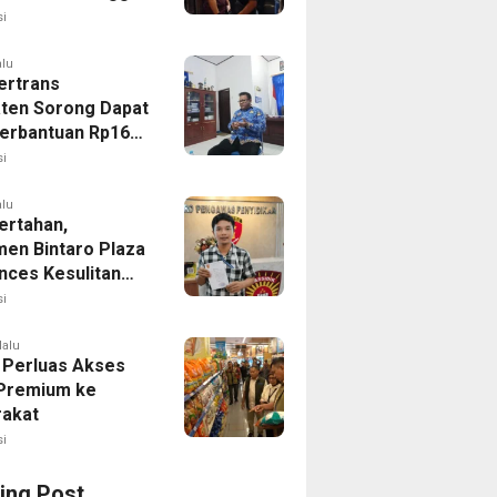
Pemeriksaan Polda
i
alu
ertrans
ten Sorong Dapat
erbantuan Rp16
i
alu
ertahan,
en Bintaro Plaza
nces Kesulitan
an Tindak Lanjut
i
lalu
Perluas Akses
Premium ke
akat
i
ing Post