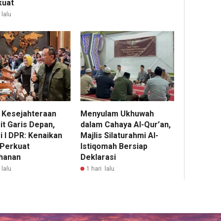
kuat
lalu
 Kesejahteraan
Menyulam Ukhuwah
it Garis Depan,
dalam Cahaya Al-Qur’an,
i I DPR: Kenaikan
Majlis Silaturahmi Al-
 Perkuat
Istiqomah Bersiap
hanan
Deklarasi
 lalu
1 hari lalu