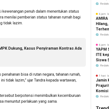
Masyara
Redaks
Diperk
i kewenangan penuh dalam menentukan status
6 jam l
a menilai pemberian status tahanan rumah bagi
AMIRA 
g tidak lazim.
Hilang
Terhen
Redaks
6 jam l
GMPK Dukung, Kasus Penyiraman Kontras Ada
YAPM S
ITE ke
Siswa 
Kota S
Redaks
penahanan bisa di rutan negara, tahanan rumah,
1 hari l
Jamin 
 ini tidak lazim,” ujar Tandra kepada wartawan,
Prajuri
Komisi
 tersebut berpotensi menimbulkan kecemburuan
Tukin 
Redaks
isa menuntut perlakuan yang sama.
Pertah
Trend