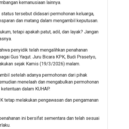
imbangan kemanusiaan lainnya.
Mint
Dug
status tersebut didasari permohonan keluarga,
Prak
ansparan dan matang dalam mengambil keputusan.
Outs
Dius
kum, tetapi apakah patut, adil, dan layak? Jangan
asnya.
hwa penyidik telah mengalihkan penahanan
bagai Gus Yaqut. Juru Bicara KPK, Budi Prasetyo,
akukan sejak Kamis (19/3/2026) malam.
ambil setelah adanya permohonan dari pihak
 kemudian menelaah dan mengabulkan permohonan
 ketentuan dalam KUHAP.
KPK tetap melakukan pengawasan dan pengamanan
nahanan ini bersifat sementara dan telah sesuai
laku.