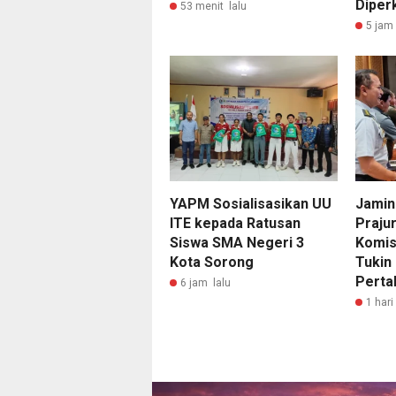
Diper
53 menit lalu
5 jam 
YAPM Sosialisasikan UU
Jamin
ITE kepada Ratusan
Prajur
Siswa SMA Negeri 3
Komis
Kota Sorong
Tukin
Perta
6 jam lalu
1 hari