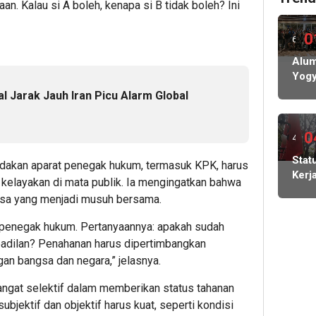
. Kalau si A boleh, kenapa si B tidak boleh? Ini
0
6
hari
Alum
Yogy
lalu
Siap
l Jarak Jauh Iran Picu Alarm Global
Gela
Pela
IKA
0
4
hari
Stat
dakan aparat penegak hukum, termasuk KPK, harus
Kerj
lalu
elayakan di mata publik. Ia mengingatkan bahwa
Bur
iasa yang menjadi musuh bersama.
PT
May
t penegak hukum. Pertanyaannya: apakah sudah
Cada
keadilan? Penahanan harus dipertimbangkan
Diso
an bangsa dan negara,” jelasnya.
Koor
SEB
sangat selektif dalam memberikan status tahanan
Indo
ubjektif dan objektif harus kuat, seperti kondisi
Carl