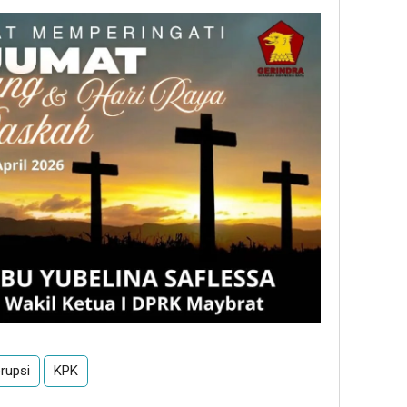
rupsi
KPK