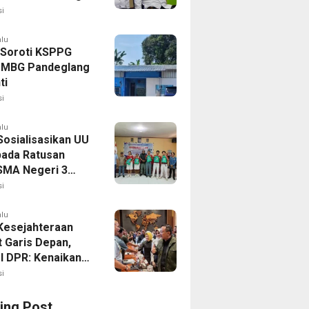
kat Sipil Kian
i
uat
alu
Soroti KSPPG
, MBG Pandeglang
ti
i
alu
osialisasikan UU
pada Ratusan
SMA Negeri 3
orong
i
alu
Kesejahteraan
t Garis Depan,
 I DPR: Kenaikan
Perkuat
i
anan
ing Post