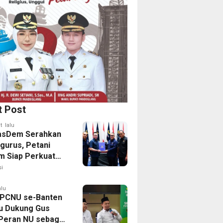
t Post
t lalu
asDem Serahkan
gurus, Petani
 Siap Perkuat
nan Pangan
i
alu
PCNU se-Banten
u Dukung Gus
 Peran NU sebagai