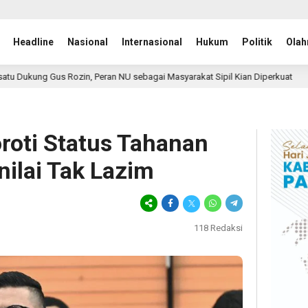
Headline
Nasional
Internasional
Hukum
Politik
Olah
NU sebagai Masyarakat Sipil Kian Diperkuat
AMIRA Soro
6 jam lalu
oroti Status Tahanan
ilai Tak Lazim
118
Redaksi