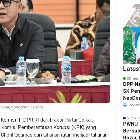
Lates
53 meni
DPP N
SK Pen
NasDem
Ketaha
Redaks
 Golkar, Soedeson Tandra.
5 jam l
omisi III DPR RI dari Fraksi Partai Golkar,
PWNU-
h Komisi Pemberantasan Korupsi (KPK) yang
Bersat
Cholil Qoumas dari tahanan rutan menjadi tahanan
Rozin,