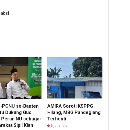
daksi
-PCNU se-Banten
AMIRA Soroti KSPPG
tu Dukung Gus
Hilang, MBG Pandeglang
, Peran NU sebagai
Terhenti
akat Sipil Kian
6 jam lalu