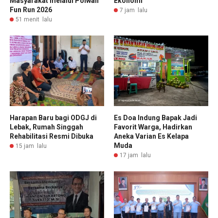
Masyarakat melalui Polwan
Ekonomi
Fun Run 2026
7 jam lalu
51 menit lalu
Harapan Baru bagi ODGJ di
Es Doa Indung Bapak Jadi
Lebak, Rumah Singgah
Favorit Warga, Hadirkan
Rehabilitasi Resmi Dibuka
Aneka Varian Es Kelapa
Muda
15 jam lalu
17 jam lalu