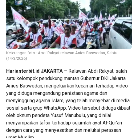
Keterangan foto : Abdi Rakyat relawan Anies Baswedan, Sabtu
(14/3/2026)
Harianterbit.id JAKARTA
– Relawan Abdi Rakyat, salah
satu kelompok pendukung mantan Gubernur DKI Jakarta
Anies Baswedan, mengeluarkan kecaman terhadap video
yang diduga mengandung penistaan agama dan
menyinggung agama Islam, yang telah menyebar di media
sosial serta grup WhatsApp. Video tersebut diduga dibuat
oleh oknum pendeta Yusuf Manubulu, yang dinilai
menyampaikan tafsir terhadap sejumlah ayat Al-Qur’an
dengan cara yang menyesatkan dan melukai perasaan
umat Muslim.