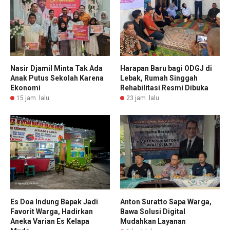
Nasir Djamil Minta Tak Ada
Harapan Baru bagi ODGJ di
Anak Putus Sekolah Karena
Lebak, Rumah Singgah
Ekonomi
Rehabilitasi Resmi Dibuka
15 jam lalu
23 jam lalu
Es Doa Indung Bapak Jadi
Anton Suratto Sapa Warga,
Favorit Warga, Hadirkan
Bawa Solusi Digital
Aneka Varian Es Kelapa
Mudahkan Layanan