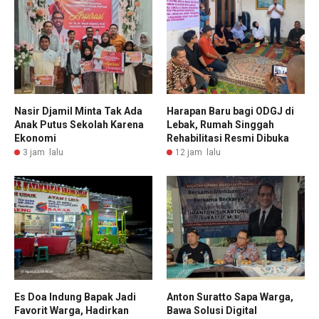
Nasir Djamil Minta Tak Ada
Harapan Baru bagi ODGJ di
Anak Putus Sekolah Karena
Lebak, Rumah Singgah
Ekonomi
Rehabilitasi Resmi Dibuka
3 jam lalu
12 jam lalu
Es Doa Indung Bapak Jadi
Anton Suratto Sapa Warga,
Favorit Warga, Hadirkan
Bawa Solusi Digital