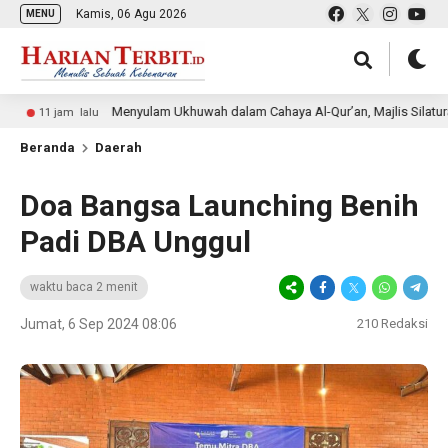
Kamis, 06 Agu 2026
MENU
Menyulam Ukhuwah dalam Cahaya Al-Qur’an, Majlis Silaturahmi Al-Ist
am lalu
Beranda
Daerah
Doa Bangsa Launching Benih
Padi DBA Unggul
waktu baca 2 menit
Jumat, 6 Sep 2024 08:06
210
Redaksi