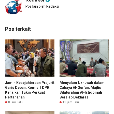
Pos lain oleh Redaksi
Pos terkait
Jamin Kesejahteraan Prajurit
Menyulam Ukhuwah dalam
Garis Depan, Komisi I DPR:
Cahaya Al-Qur’an, Majlis
Kenaikan Tukin Perkuat
Silaturahmi Al-Istiqomah
Pertahanan
Bersiap Deklarasi
8 jam lalu
11 jam lalu