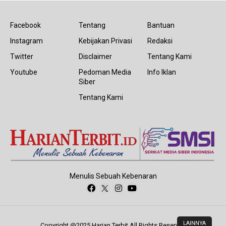
Facebook
Tentang
Bantuan
Instagram
Kebijakan Privasi
Redaksi
Twitter
Disclaimer
Tentang Kami
Youtube
Pedoman Media
Info Iklan
Siber
Tentang Kami
Menulis Sebuah Kebenaran
LAINNYA
Copyright @2025 Harian Terbit All Rights Reserved